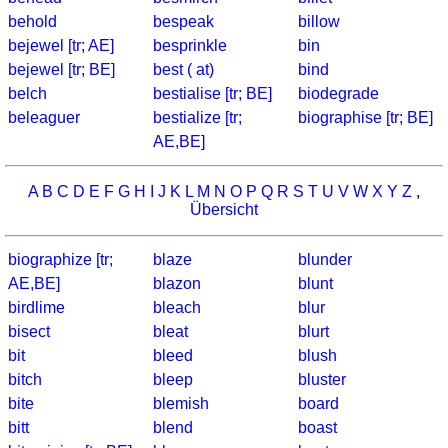
behold
bespeak
billow
bejewel [tr; AE]
besprinkle
bin
bejewel [tr; BE]
best ( at)
bind
belch
bestialise [tr; BE]
biodegrade
beleaguer
bestialize [tr;
biographise [tr; BE]
AE,BE]
A
B
C
D
E
F
G
H
I
J
K
L
M
N
O
P
Q
R
S
T
U
V
W
X
Y
Z
,
Übersicht
biographize [tr;
blaze
blunder
AE,BE]
blazon
blunt
birdlime
bleach
blur
bisect
bleat
blurt
bit
bleed
blush
bitch
bleep
bluster
bite
blemish
board
bitt
blend
boast