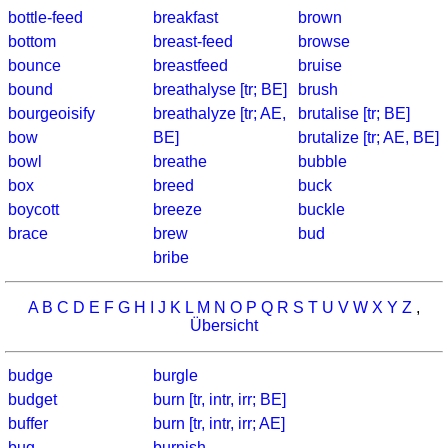
bottle-feed
breakfast
brown
bottom
breast-feed
browse
bounce
breastfeed
bruise
bound
breathalyse [tr; BE]
brush
bourgeoisify
breathalyze [tr; AE,
brutalise [tr; BE]
bow
BE]
brutalize [tr; AE, BE]
bowl
breathe
bubble
box
breed
buck
boycott
breeze
buckle
brace
brew
bud
bribe
A
B
C
D
E
F
G
H
I
J
K
L
M
N
O
P
Q
R
S
T
U
V
W
X
Y
Z
,
Übersicht
budge
burgle
budget
burn [tr, intr, irr; BE]
buffer
burn [tr, intr, irr; AE]
bug
burnish