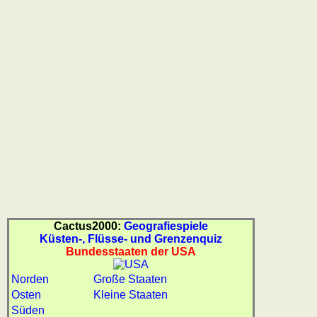
Cactus2000:
Geografiespiele
Küsten-, Flüsse- und Grenzenquiz
Bundesstaaten der USA
Norden
Große Staaten
Osten
Kleine Staaten
Süden