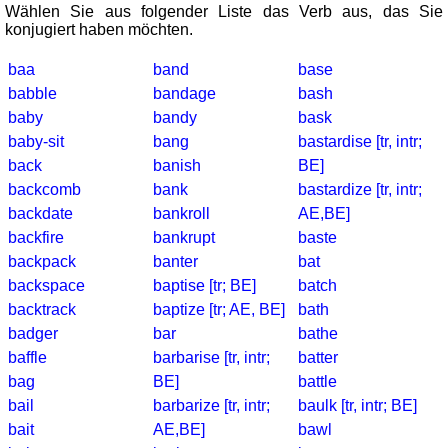
Wählen Sie aus folgender Liste das Verb aus, das Sie
Deutsch
konjugiert haben möchten.
Englisch
Französisch
baa
band
base
Italienisch
babble
bandage
bash
Lateinisch
baby
bandy
bask
Niederländisch
baby-sit
bang
bastardise [tr, intr;
Portugiesisch
back
banish
BE]
Rumänisch
backcomb
bank
bastardize [tr, intr;
Spanisch
backdate
bankroll
AE,BE]
backfire
bankrupt
baste
Nützliches
backpack
banter
bat
Umrechner
backspace
baptise [tr; BE]
batch
Autokennzeichen
backtrack
baptize [tr; AE, BE]
bath
badger
bar
bathe
Sonnenstand
baffle
barbarise [tr, intr;
batter
Fahrradtouren
bag
BE]
battle
Reisewortschatz
bail
barbarize [tr, intr;
baulk [tr, intr; BE]
SPIELE
bait
AE,BE]
bawl
Geografie