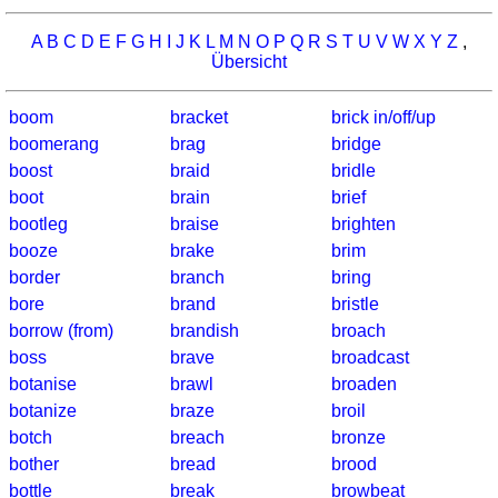
A
B
C
D
E
F
G
H
I
J
K
L
M
N
O
P
Q
R
S
T
U
V
W
X
Y
Z
,
Übersicht
boom
bracket
brick in/off/up
boomerang
brag
bridge
boost
braid
bridle
boot
brain
brief
bootleg
braise
brighten
booze
brake
brim
border
branch
bring
bore
brand
bristle
borrow (from)
brandish
broach
boss
brave
broadcast
botanise
brawl
broaden
botanize
braze
broil
botch
breach
bronze
bother
bread
brood
bottle
break
browbeat