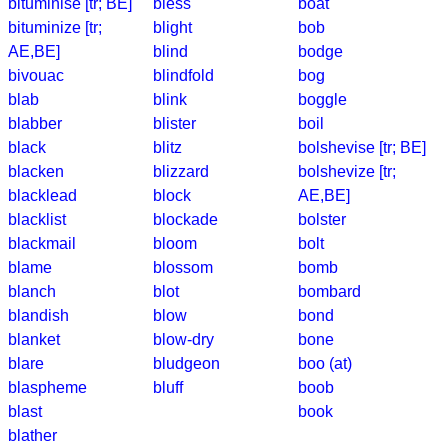
bituminise [tr; BE]
bless
boat
bituminize [tr;
blight
bob
AE,BE]
blind
bodge
bivouac
blindfold
bog
blab
blink
boggle
blabber
blister
boil
black
blitz
bolshevise [tr; BE]
blacken
blizzard
bolshevize [tr;
blacklead
block
AE,BE]
blacklist
blockade
bolster
blackmail
bloom
bolt
blame
blossom
bomb
blanch
blot
bombard
blandish
blow
bond
blanket
blow-dry
bone
blare
bludgeon
boo (at)
blaspheme
bluff
boob
blast
book
blather