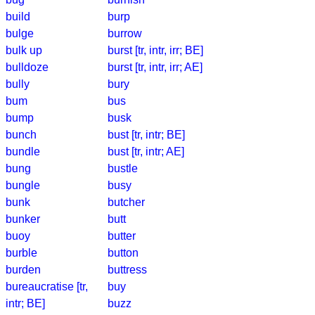
build
burp
bulge
burrow
bulk up
burst [tr, intr, irr; BE]
bulldoze
burst [tr, intr, irr; AE]
bully
bury
bum
bus
bump
busk
bunch
bust [tr, intr; BE]
bundle
bust [tr, intr; AE]
bung
bustle
bungle
busy
bunk
butcher
bunker
butt
buoy
butter
burble
button
burden
buttress
bureaucratise [tr,
buy
intr; BE]
buzz