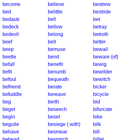
Suchbild
become
believe
bestrew
Tierquiz
bed
belittle
bestride
bedaub
bell
bet
bedeck
bellow
betray
bedevil
belong
betroth
beef
belt
better
beep
bemuse
bewail
beetle
bend
beware (of)
befall
benefit
bewig
befit
benumb
bewilder
befoul
bequeath
bewitch
befriend
berate
bicker
befuddle
bereave
bicycle
beg
berth
bid
beget
beseech
bifurcate
begin
beset
bike
beguile
besiege ( with)
bilk
behave
besmear
bill
behead
besmirch
billet