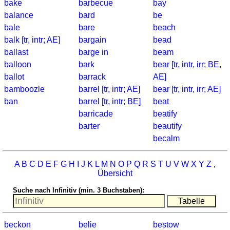
bake
barbecue
bay
Küstenquiz
balance
bard
be
Geografiequiz
bale
bare
beach
Länderquiz
balk [tr, intr; AE]
bargain
bead
Flüsse-
ballast
barge in
beam
und
balloon
bark
bear [tr, intr, irr; BE,
Städtequiz
ballot
barrack
AE]
Flaggen-,
bamboozle
barrel [tr, intr; AE]
bear [tr, intr, irr; AE]
Wappen-
ban
barrel [tr, intr; BE]
beat
und
barricade
beatify
Münzenquiz
barter
beautify
Städte-
becalm
und
Länderquiz
A
B
C
D
E
F
G
H
I
J
K
L
M
N
O
P
Q
R
S
T
U
V
W
X
Y
Z
,
weitere
Übersicht
Spiele
Gehirntraining
Suche nach Infinitiv (min. 3 Buchstaben):
Rechentrainer
Puzzle
Quiz
beckon
belie
bestow